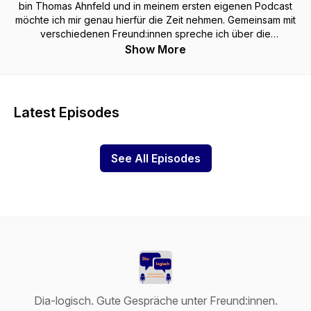
bin Thomas Ahnfeld und in meinem ersten eigenen Podcast
möchte ich mir genau hierfür die Zeit nehmen. Gemeinsam mit
verschiedenen Freund:innen spreche ich über die
unterschiedlichsten Themen, wie Fanschaften, Grenzen,
Show More
Immobilien und Tabus. Jedes Mal ist es mir wichtig, diese
Einzelthemen tiefgründig zu durchdenken, um euch, liebe
Zuhörer:innen, interessante Gedanken und spannende
Impulse mit auf den Weg zu geben. Hört also gerne einmal
Latest Episodes
rein!
See All Episodes
Dia-logisch. Gute Gespräche unter Freund:innen.